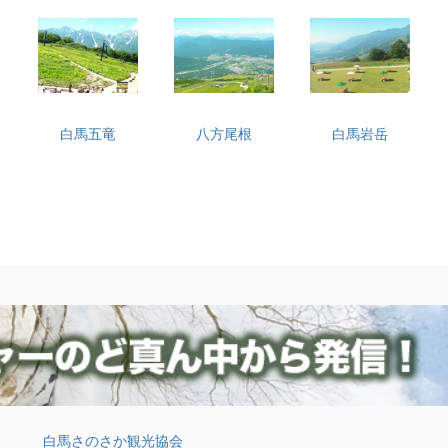
白馬五竜
八方尾根
白馬岩岳