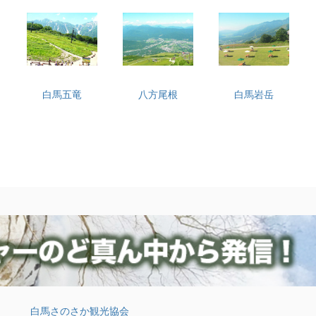
白馬五竜
八方尾根
白馬岩岳