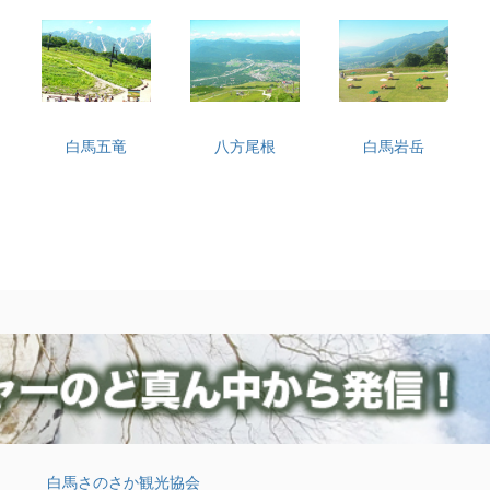
白馬五竜
八方尾根
白馬岩岳