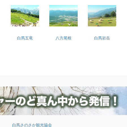
白馬五竜
八方尾根
白馬岩岳