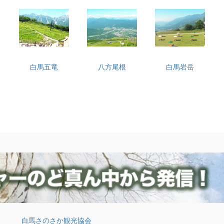
白馬五竜
八方尾根
白馬岩岳