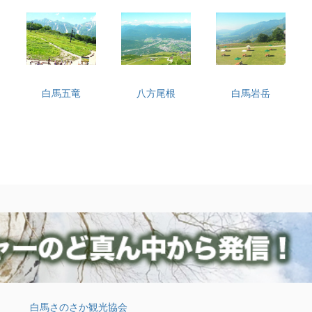
白馬五竜
八方尾根
白馬岩岳