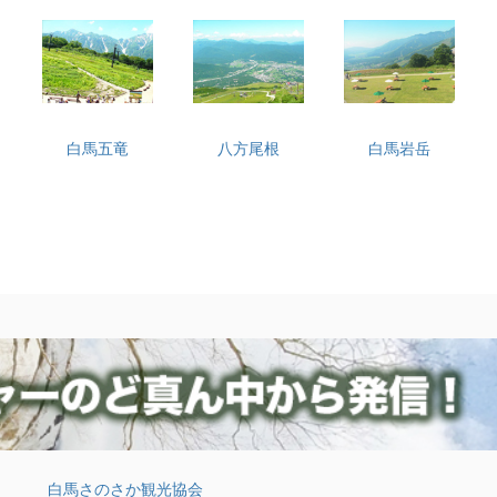
白馬五竜
八方尾根
白馬岩岳