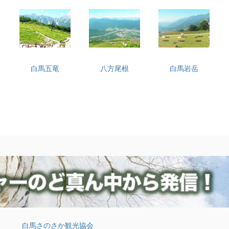
白馬五竜
八方尾根
白馬岩岳