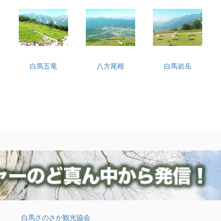
白馬五竜
八方尾根
白馬岩岳