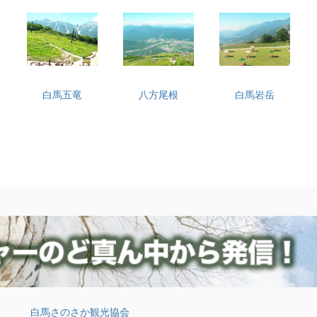
白馬五竜
八方尾根
白馬岩岳