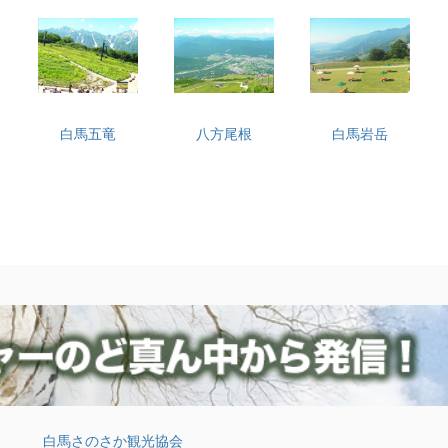
白馬五竜
八方尾根
白馬岩岳