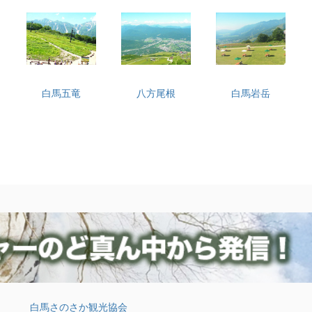
白馬五竜
八方尾根
白馬岩岳