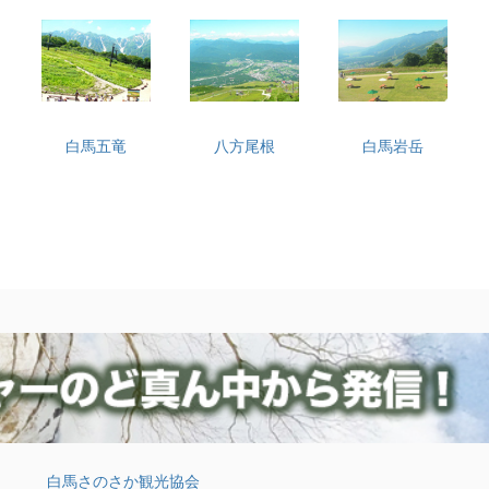
白馬五竜
八方尾根
白馬岩岳