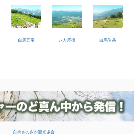
白馬五竜
八方尾根
白馬岩岳