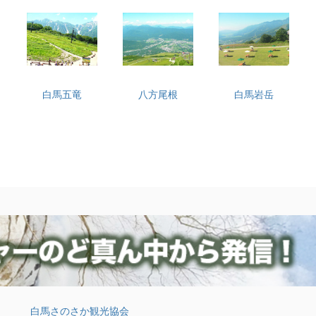
白馬五竜
八方尾根
白馬岩岳