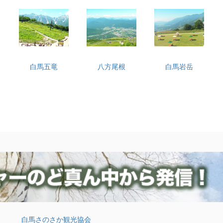
白馬五竜
八方尾根
白馬岩岳