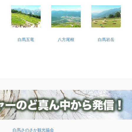
白馬五竜
八方尾根
白馬岩岳