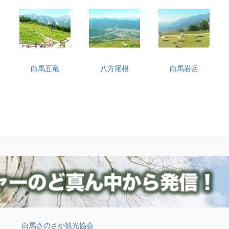
白馬五竜
八方尾根
白馬岩岳