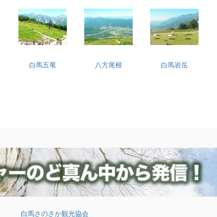
白馬五竜
八方尾根
白馬岩岳