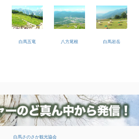
白馬五竜
八方尾根
白馬岩岳