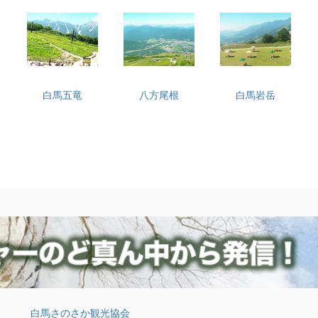
白馬五竜
八方尾根
白馬岩岳