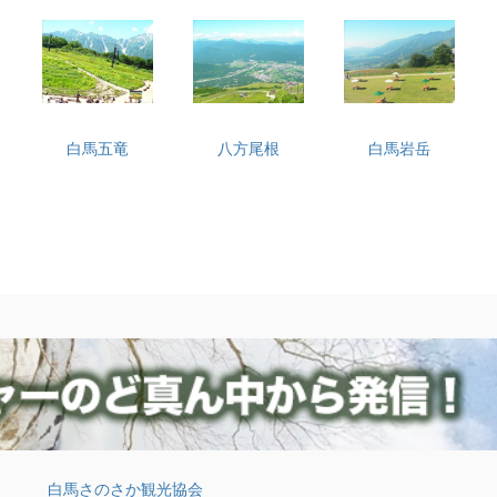
白馬五竜
八方尾根
白馬岩岳