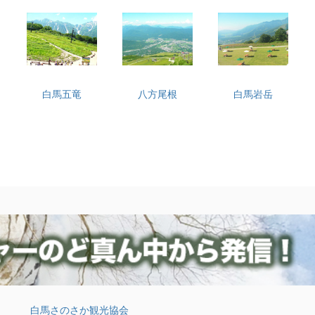
白馬五竜
八方尾根
白馬岩岳