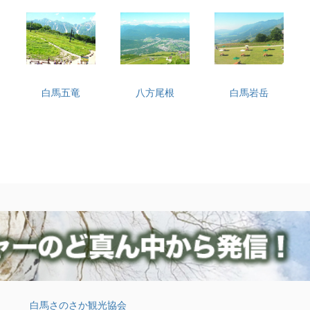
白馬五竜
八方尾根
白馬岩岳