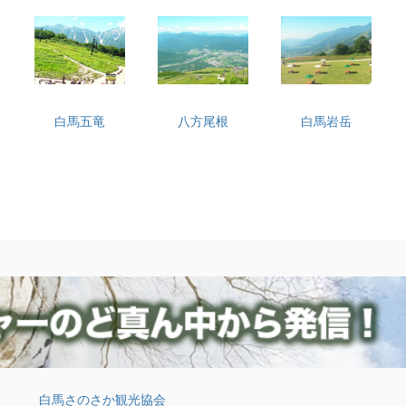
白馬五竜
八方尾根
白馬岩岳