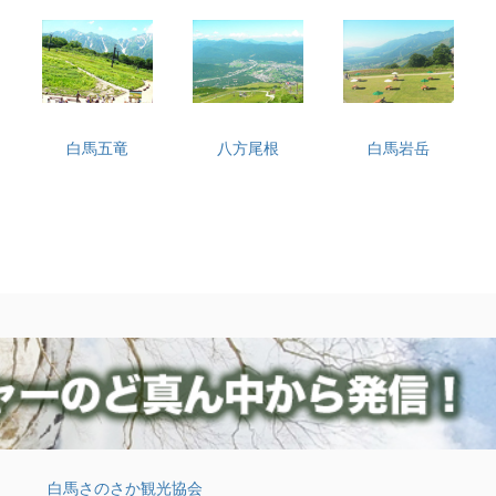
白馬五竜
八方尾根
白馬岩岳