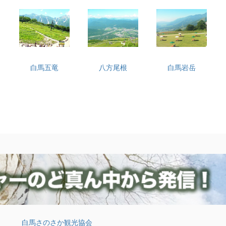
白馬五竜
八方尾根
白馬岩岳