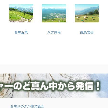
白馬五竜
八方尾根
白馬岩岳