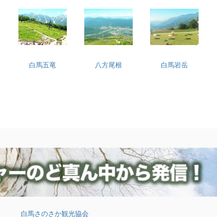
白馬五竜
八方尾根
白馬岩岳