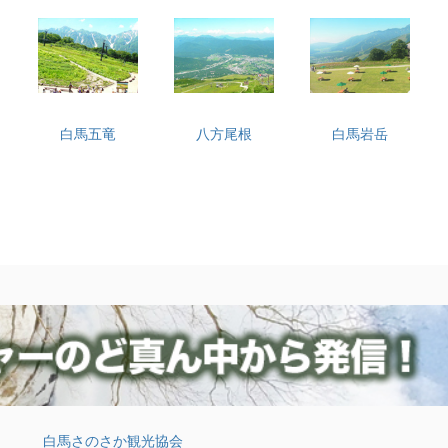
白馬五竜
八方尾根
白馬岩岳