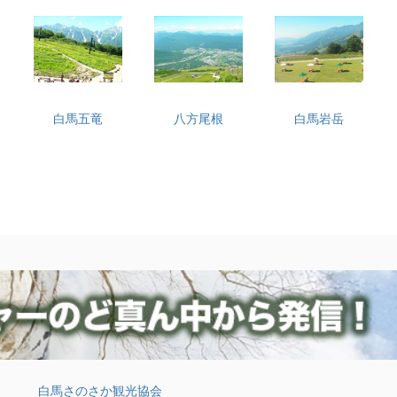
白馬五竜
八方尾根
白馬岩岳