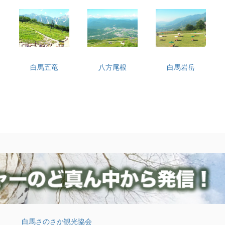
白馬五竜
八方尾根
白馬岩岳