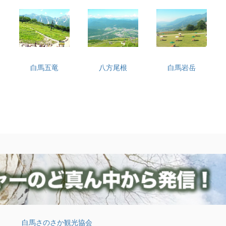
白馬五竜
八方尾根
白馬岩岳