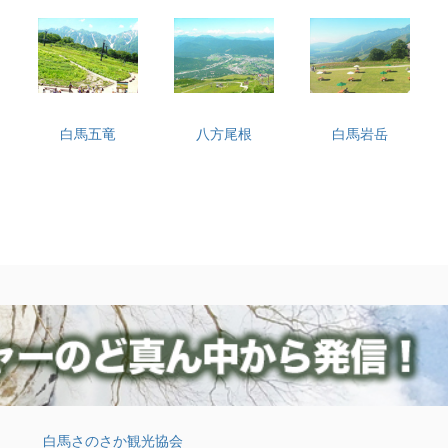
白馬五竜
八方尾根
白馬岩岳