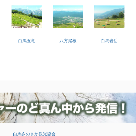
白馬五竜
八方尾根
白馬岩岳