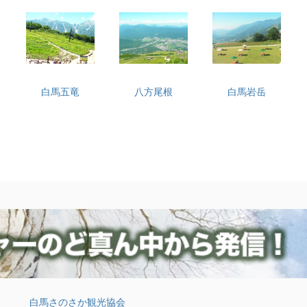
白馬五竜
八方尾根
白馬岩岳