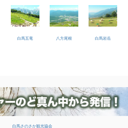
白馬五竜
八方尾根
白馬岩岳