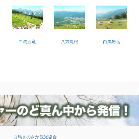
白馬五竜
八方尾根
白馬岩岳