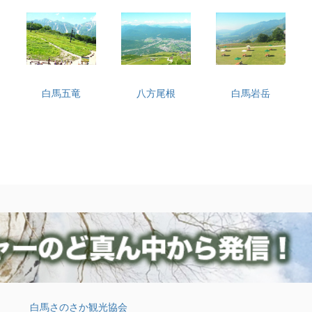
白馬五竜
八方尾根
白馬岩岳