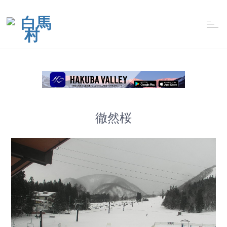
t
o
g
g
l
e
n
a
v
i
g
a
t
徹然桜
i
o
n