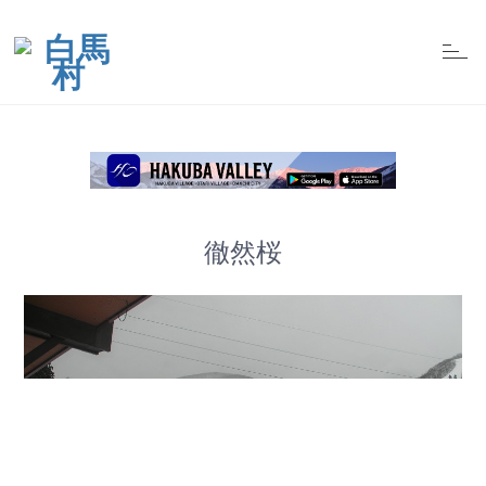
t
o
g
g
l
e
n
a
v
i
g
a
t
徹然桜
i
o
n