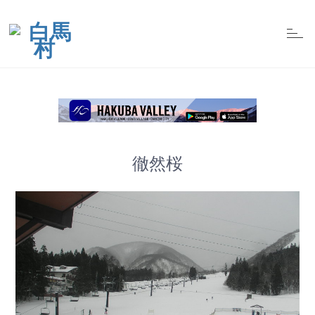
t
o
g
g
l
e
n
a
v
i
g
a
t
徹然桜
i
o
n