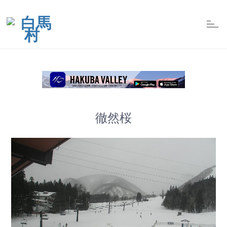
t
o
g
g
l
e
n
a
v
i
g
a
t
徹然桜
i
o
n