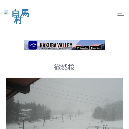
t
o
g
g
l
e
n
a
v
i
g
a
t
徹然桜
i
o
n