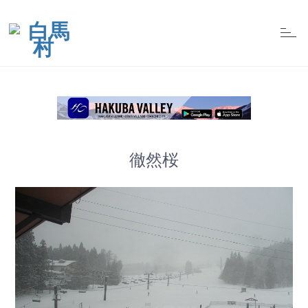
t
o
g
g
l
e
n
a
v
i
g
a
t
徹然桜
i
o
n