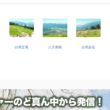
白馬五竜
八方尾根
白馬岩岳