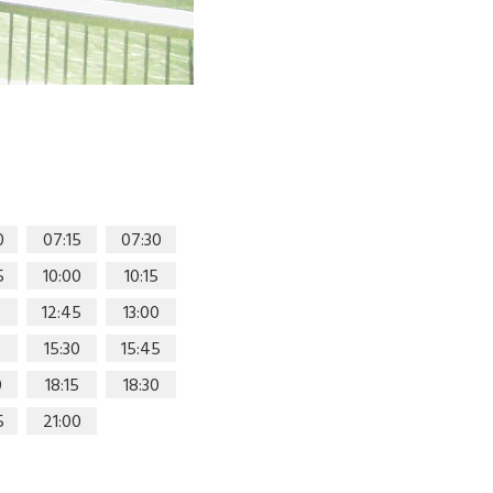
0
07:15
07:30
5
10:00
10:15
0
12:45
13:00
15:30
15:45
0
18:15
18:30
5
21:00