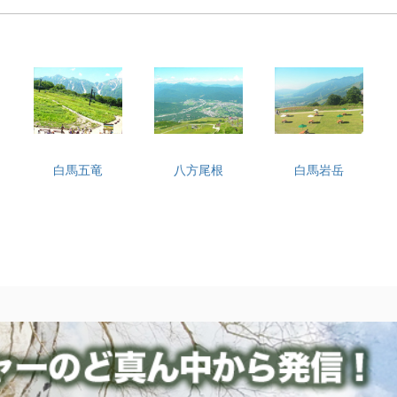
白馬五竜
八方尾根
白馬岩岳