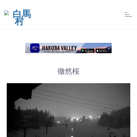
t
o
g
g
l
e
n
a
v
i
g
a
t
徹然桜
i
o
n