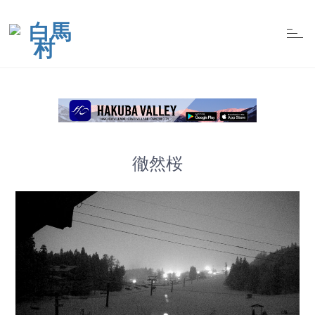
t
o
g
g
l
e
n
a
v
i
g
a
t
徹然桜
i
o
n