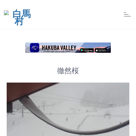
t
o
g
g
l
e
n
a
v
i
g
a
t
徹然桜
i
o
n